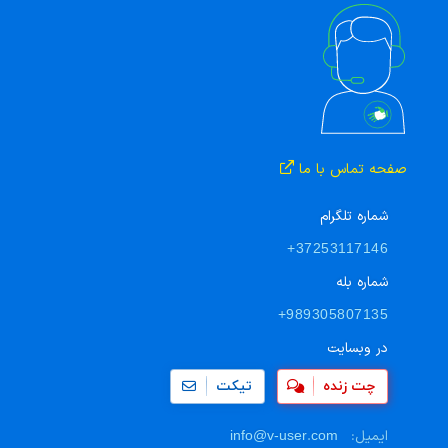
صفحه تماس با ما
شماره تلگرام
+37253117146
شماره بله
+989305807135
در وبسایت
چت زنده
تیکت
ایمیل:
info@v-user.com