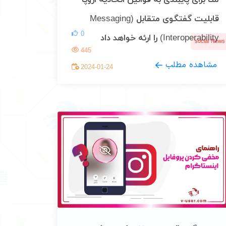
متا برای پایبندی به قوانین اتحادیه اروپا
قابلیت گفتگوی متقابل (Messaging
0
Interoperability) را ارئه خواهد داد
social News
445
مشاهده مطلب
2024-01-24