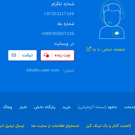
شماره تلگرام
+37253117146
شماره بله
+989305807135
در وبسایت
صفحه تماس با ما
چت زنده
تیکت
ایمیل:
info@v-user.com
دمات
دانلود
(نسخه آزمایشی)
خرید
پایگاه دانش
اخبار
وبلاگ
کامنت گذار و بک لینک گیر
استخراج اطلاعات از سایت ها
ارسال ایمیل انب