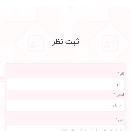
ثبت نظر
نام *
ایمیل *
متن *