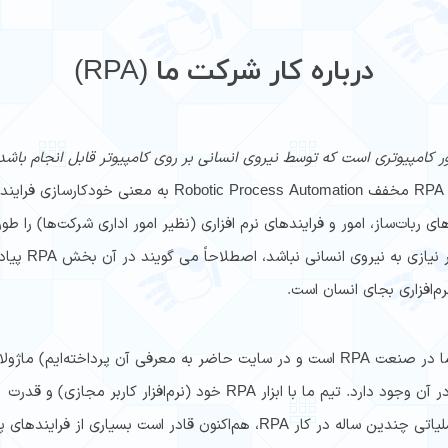
درباره کار شرکت ما (RPA)
مور کامپیوتری است که توسط نیروی انسانی بر روی کامپیوتر قابل انجام باشد
RPA مخفف Robotic Process Automation به معنی خودکارسازی ف
های ربات‌ساز، امور و فرایند‌های نرم افزاری (نظیر امور اداری شرکت‌ها) را طو
خودکار‌سازی نماییم که برای انجام مجدد آن امور دیگر
(که ابزار اصلی کار ما در صنعت RPA‌ است و در سایت حاضر به معرفی آن پرداخته‌ایم) ماژو
و امکان افزودن ماژول‌های مورد نیاز پروژه‌های RPA در آن وجود دارد. تیم ما با ابزار RPA خود (نرم‌افزار کاربر مجازی) و قدرت
برنامه‌نویسی ماژول‌های RPA و نیز تجربه و مهارت عملیاتی چندین ساله در کار RPA، هم‌اکنون قادر است بسیاری از ف