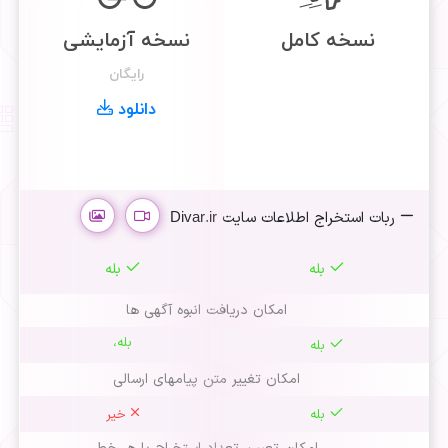
نسخه کامل
نسخه آزمایشی
رایگان
دانلود
ربات استخراج اطلاعات سایت Divar.ir
بله
بله
امکان دریافت انبوه آگهی ها
بله،
بله
امکان تغییر متن پیامهای ارسالی
بله
خیر