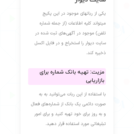
د
یکی از رباتهای موجود در این پکیج
د؛ در
میتواند کلیه اطلاعات (از جمله شماره
ه
تلفن) موجود در آگهی‌های ثبت شده در
سایت دیوار را استخراج و در فایل اکسل
ذخیره کند.
ج
مزیت: تهیه بانک شماره برای
بازاریابی
کانت میتوان روزانه 120-150 شماره
با استفاده از این ربات می‌توانید به به
ا هر
صورت دائمی یک بانک از شماره‌های فعال
د
و به روز برای خود تهیه کنید و برای امور
یت‌ها
تبلیغاتی مورد استفاده قرار دهید.