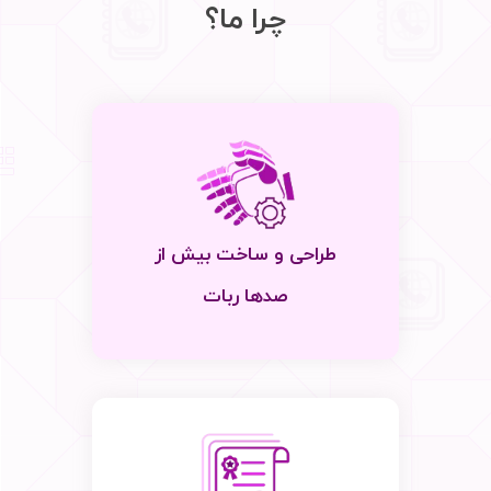
چرا ما؟
طراحی و ساخت بیش از
صدها ربات