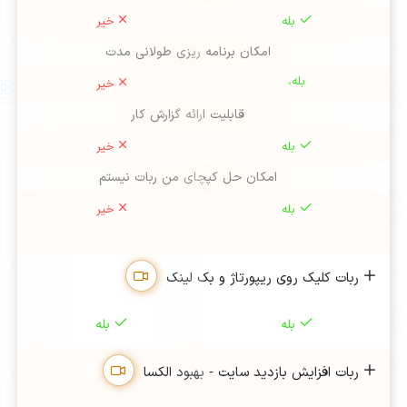
بله
خیر
امکان برنامه ریزی طولانی مدت
بله،
خیر
قابلیت ارائه گزارش کار
بله
خیر
امکان حل کپچای من ربات نیستم
بله
خیر
ربات کلیک روی ریپورتاژ و بک لینک
بله
بله
ربات افزایش بازدید سایت - بهبود الکسا