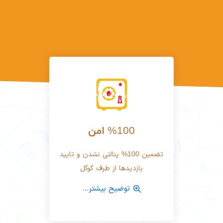
محصولات
ربات ارتقاء سئو و افزایش ورودی گوگل
%100 امن
تضمین 100% پنالتی نشدن و تایید
بازدیدها از طرف گوگل
توضیح بیشتر...