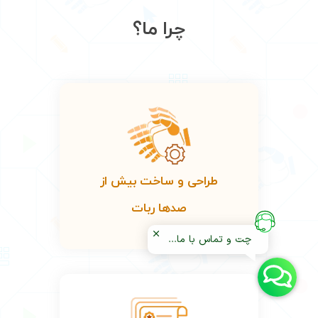
چرا ما؟
طراحی و ساخت بیش از
صدها ربات
چت و تماس با ما...