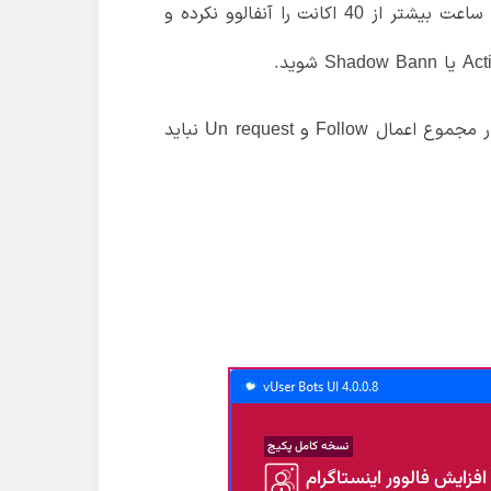
طبق قوانین اینستاگرام، در هر ساعت فقط می‌توانید 60 اکانت را آنفالو کنید. اما توصیه می‌کنیم در ساعت بیشتر از 40 اکانت را آنفالوو نکرده و
برای اینستاگرام Unrequest و Follow Request از نظر سهمیه هر ساعت یکسان است. بنابراین، مقدار مجموع اعمال Follow و Un request نباید