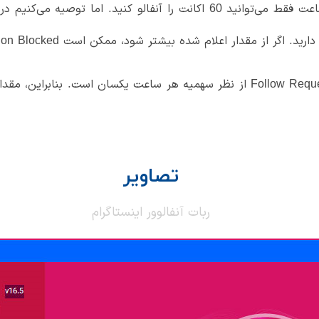
قدار اعلام شده بیشتر شود، ممکن است Action Blocked یا Shadow Bann شوید.
تصاویر
ربات آنفالوور اینستاگرام