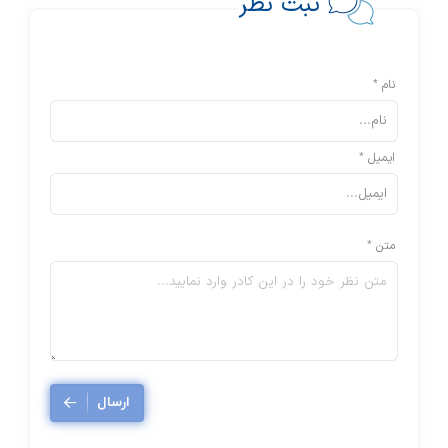
ثبت نظر
نام *
ایمیل *
متن *
ارسال