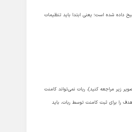
ح داده شده است؛ یعنی ابتدا باید تنظیمات
 یوتیوبی که به‌جای comment دارای دکمه Live Chat هستند (به تصویر زیر مراجعه کنید)، ربات نمی‌تواند کامنت
دف را برای ثبت کامنت توسط ربات، باید