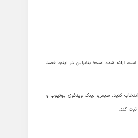
است ارائه شده است؛ بنابراین در اینجا قصد
ندازی این ربات، فقط باید برنامه Auto Commenter UI را باز کنید و ربات YouTube Commenter را انتخاب کنید. سپس، لینک ویدئوی یوتیوب و
ثبت کند.