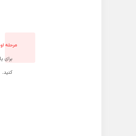
مرحله او
برای یا
کنید.