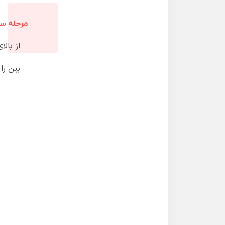
مرحله س
از بال
بین را