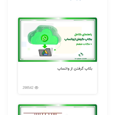
بکاپ گرفتن از واتساپ
298542