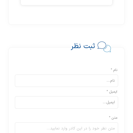
ثبت نظر
نام *
ایمیل *
متن *