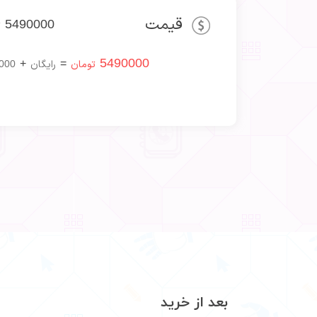
قیمت
5490000
ت
5490000
+
=
تومان
رایگان
000
بعد از خرید