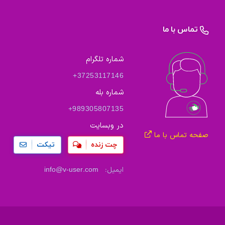
تماس با ما
شماره تلگرام
+37253117146
شماره بله
+989305807135
در وبسایت
صفحه تماس با ما
چت زنده
تیکت
ایمیل:
info@v-user.com